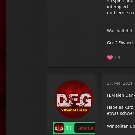
So spielt und
interagiert
und lernt so 
Was haltetet 
Gruß Elwood
3
27. Mai 2021
H, vielen Dan
Habe es kurz 
etwas schwer
Wir sollten ü
31
Sabot3ur