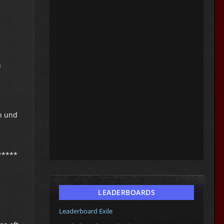
n
en und
*****
LEADERBOARDS
Leaderboard Exile