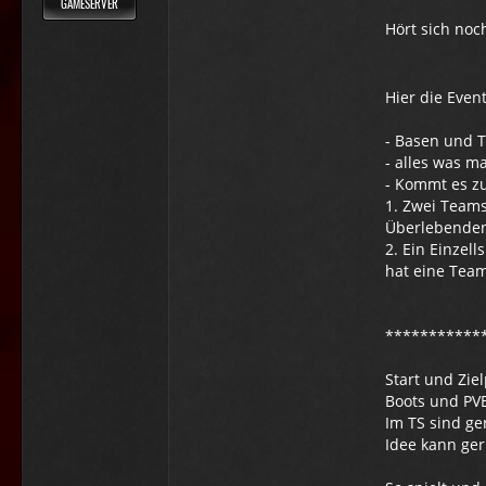
GAMESERVER
Hört sich no
Hier die Even
- Basen und T
- alles was 
- Kommt es z
1. Zwei Teams
Überlebenden
2. Ein Einzel
hat eine Tea
***********
Start und Zie
Boots und PVE
Im TS sind g
Idee kann ger