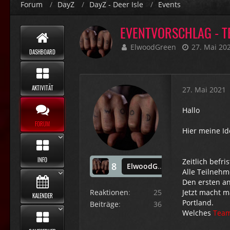
Forum
DayZ
DayZ - Deer Isle
Events
EVENTVORSCHLAG - T
ElwoodGreen
27. Mai 20
DASHBOARD
AKTIVITÄT
27. Mai 2021
Hallo
FORUM
Hier meine Id
INFO
Zeitlich befri
8
ElwoodGreen
Alle Teilnehm
Den ersten an
Reaktionen
25
Jetzt macht m
KALENDER
Portland.
Beiträge
36
Welches
Tea