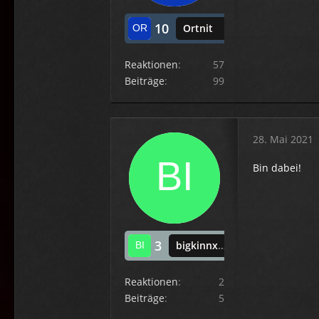
10
Ortnit
Reaktionen
57
Beiträge
99
28. Mai 2021
Bin dabei!
3
bigkinnxxl1
Reaktionen
2
Beiträge
5