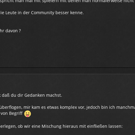
 spricht man mal mit Spielern mit denen man normalerweise nicht 
die Leute in der Community besser kenne.
Ihr davon ?
k daß du dir Gedanken machst.
überflogen, mir kam es etwas komplex vor, jedoch bin ich manchm
 von Begriff
berlegen, ob wir eine Mischung hieraus mit einfließen lassen: