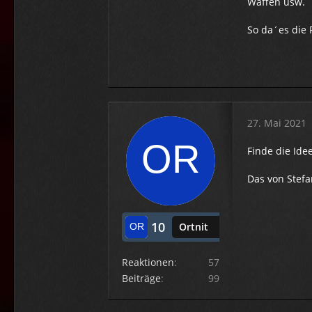
Waffen usw.
So da´es die 
27. Mai 2021
Finde die Id
Das von Stefa
10
Ortnit
Reaktionen
57
Beiträge
99