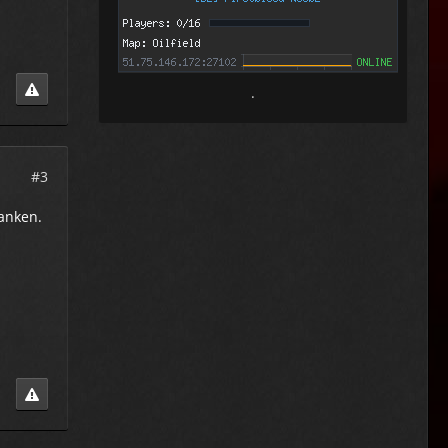
.
#3
anken.