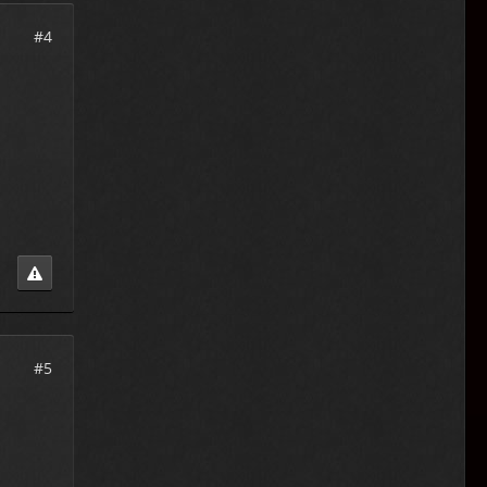
#4
#5