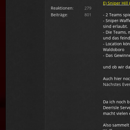
E) Sniper Hill 
Reaktionen
279
Beiträge
801
- 2 Teams spi
- Sniper-Waff
sind erlaubt.
- Die Teams,
und das feind
- Location kö
Waldoboro
- Das Gewinne
und ob wir da
Auch hier no
Nächstes Eve
Da ich noch b
DeerIsle Serv
macht vielen 
Also sammelt