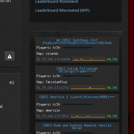
so oft
Leaderboard Wasteland
Leaderboard Miscreated (WIP)
#2
al