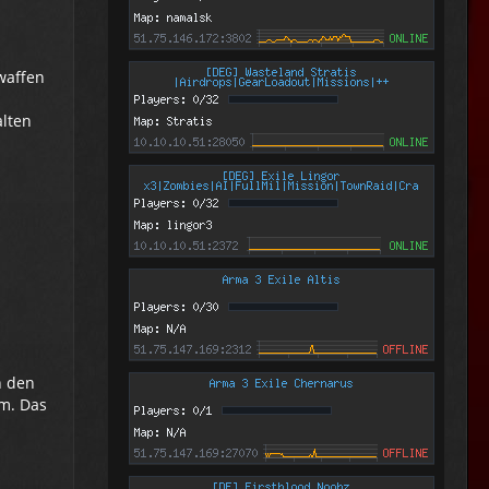
waffen
lten
h den
um. Das