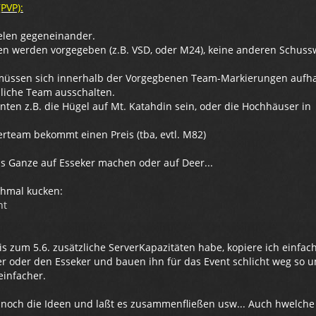
(PVP):
elen gegeneinander.
en werden vorgegeben (z.B. VSD, oder M24), keine anderen Schuss
 müssen sich innerhalb der Vorgegbenen Team-Markierungen aufha
liche Team ausschalten.
nnten z.B. die Hügel auf Mt. Katahdin sein, oder die Hochhäuser in
rteam bekommt einen Preis (tba, evtl. M82)
s Ganze auf Esseker machen oder auf Deer...
chmal kucken:
nt
is zum 5.6. zusätzliche ServerKapazitäten habe, kopiere ich einfac
er oder den Esseker und bauen ihn für das Event schlicht weg so 
einfacher.
 noch die Ideen und laßt es zusammenfließen usw... Auch hwelche