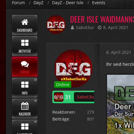
Forum
DayZ
DayZ - Deer Isle
Events
DEER ISLE WAIDMANN
Sabot3ur
8. April 2021
DASHBOARD
AKTIVITÄT
8. April 2021
Ihr seid herzl
FORUM
Online
INFO
31
Sabot3ur
Reaktionen
279
KALENDER
Beiträge
801