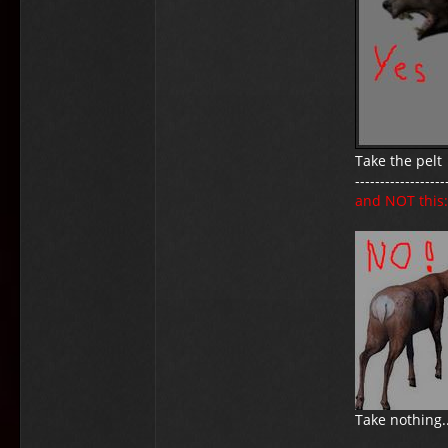
Take the pelt
------------------
and NOT this:
Take nothing..