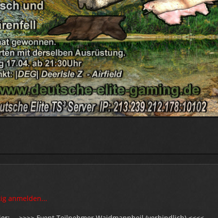
tig anmelden...
er: --->>>>
Event Teilnehmer Waidmannheil (verbindlich)
<<<<---