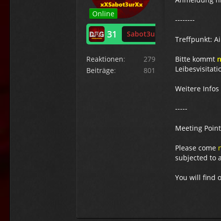
Online
--------
31
Sabot3ur
Treffpunkt: Ai
Reaktionen
279
Bitte kommt
n
Leibesvisitat
Beiträge
801
Weitere Infos
-----
Meeting Point:
Please come
subjected to 
You will find