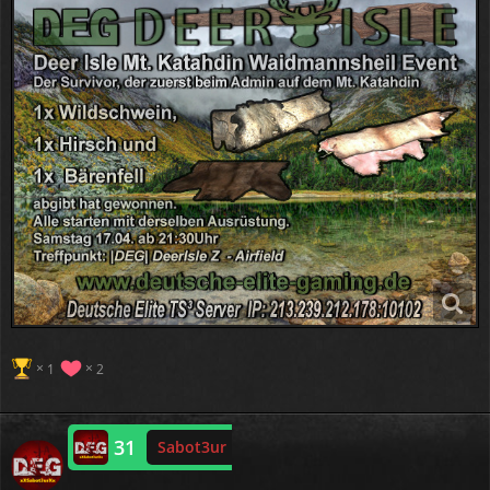
1
2
31
Sabot3ur
Online