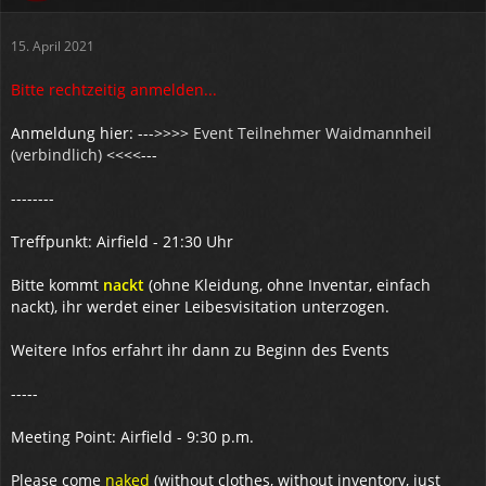
15. April 2021
Bitte rechtzeitig anmelden...
Anmeldung hier: --->>>>
Event Teilnehmer Waidmannheil
(verbindlich)
<<<<---
--------
Treffpunkt: Airfield - 21:30 Uhr
Bitte kommt
nackt
(ohne Kleidung, ohne Inventar, einfach
nackt), ihr werdet einer Leibesvisitation unterzogen.
Weitere Infos erfahrt ihr dann zu Beginn des Events
-----
Meeting Point: Airfield - 9:30 p.m.
Please come
naked
(without clothes, without inventory, just