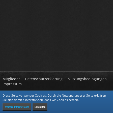
Mitglieder
Datenschutzerklärung
Nutzungsbedingungen
Impressum
Diese Seite verwendet Cookies. Durch die Nutzung unserer Seite erklären
Community-Software:
WoltLab Suite™ 5.2.14
Sie sich damit einverstanden, dass wir Cookies setzen.
Stil:
Core
von
cls-design
Weitere Informationen
Schließen